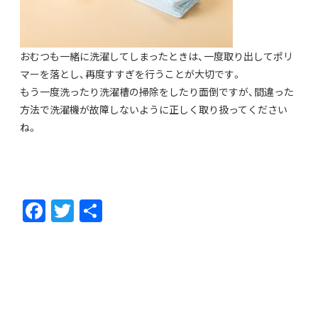
おむつも一緒に洗濯してしまったときは、一度取り出してポリ
マーを落とし、再度すすぎを行うことが大切です。
もう一度洗ったり洗濯槽の掃除をしたり面倒ですが、間違った
方法で洗濯機が故障しないように正しく取り扱ってください
ね。
F
T
共
ac
w
有
e
itt
b
er
o