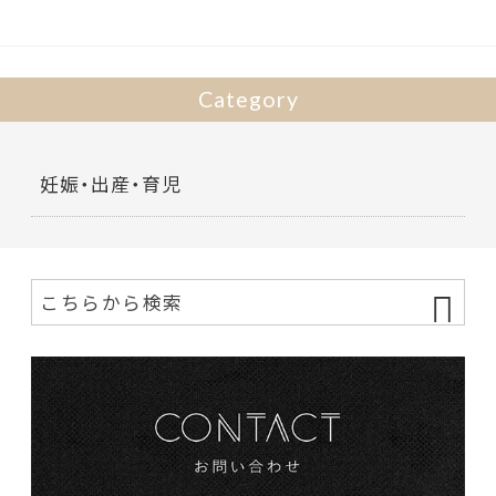
o
k
Category
妊娠・出産・育児