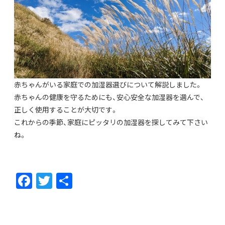
赤ちゃんがいる家庭での加湿器選びについて解説しました。
赤ちゃんの健康を守るためにも、安心安全な加湿器を選んで、
正しく使用することが大切です。
これからの季節、家庭にピッタリの加湿器を探してみて下さい
ね。
F
T
共
ac
w
有
e
itt