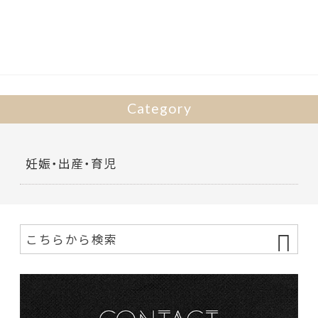
b
er
o
o
k
Category
妊娠・出産・育児