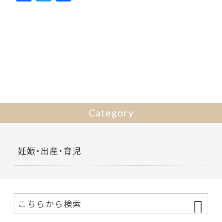
ac
w
有
e
itt
b
er
o
o
k
Category
妊娠・出産・育児